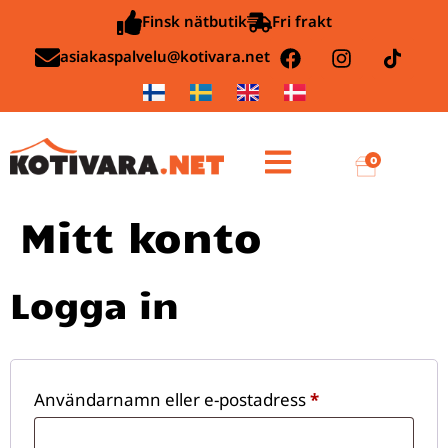
Finsk nätbutik
Fri frakt
asiakaspalvelu@kotivara.net
0
Mitt konto
Logga in
Användarnamn eller e-postadress
*