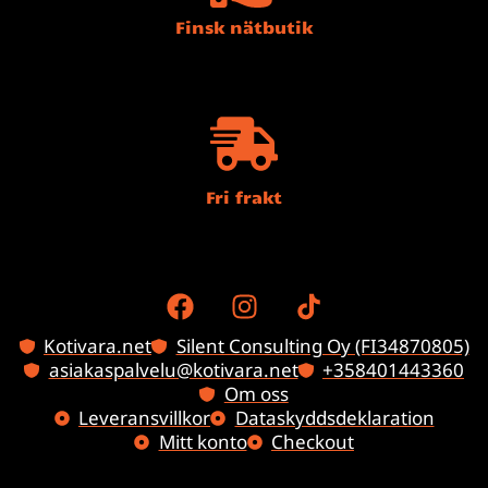
Finsk nätbutik
Fri frakt
Kotivara.net
Silent Consulting Oy (FI34870805)
asiakaspalvelu@kotivara.net
+358401443360
Om oss
Leveransvillkor
Dataskyddsdeklaration
Mitt konto
Checkout