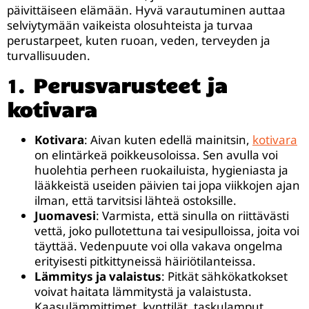
päivittäiseen elämään. Hyvä varautuminen auttaa
selviytymään vaikeista olosuhteista ja turvaa
perustarpeet, kuten ruoan, veden, terveyden ja
turvallisuuden.
1.
Perusvarusteet ja
kotivara
Kotivara
: Aivan kuten edellä mainitsin,
kotivara
on elintärkeä poikkeusoloissa. Sen avulla voi
huolehtia perheen ruokailuista, hygieniasta ja
lääkkeistä useiden päivien tai jopa viikkojen ajan
ilman, että tarvitsisi lähteä ostoksille.
Juomavesi
: Varmista, että sinulla on riittävästi
vettä, joko pullotettuna tai vesipulloissa, joita voi
täyttää. Vedenpuute voi olla vakava ongelma
erityisesti pitkittyneissä häiriötilanteissa.
Lämmitys ja valaistus
: Pitkät sähkökatkokset
voivat haitata lämmitystä ja valaistusta.
Kaasulämmittimet, kynttilät, taskulamput,