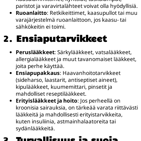
paristot ja varavirtalähteet voivat olla hyödyllisiä.
Ruoanlaitto
: Retkikeittimet, kaasupullot tai muu
varajärjestelmä ruoanlaittoon, jos kaasu- tai
sähkökeitin ei toimi.
2.
Ensiaputarvikkeet
Peruslääkkeet
: Särkylääkkeet, vatsalääkkeet,
allergialääkkeet ja muut tavanomaiset lääkkeet,
joita perhe käyttää.
Ensiapupakkaus
: Haavanhoitotarvikkeet
(sideharso, laastarit, antiseptiset aineet),
kipulääkkeet, kuumemittari, pinsetit ja
mahdolliset reseptilääkkeet.
Erityislääkkeet ja hoito
: Jos perheellä on
kroonisia sairauksia, on tärkeää varata riittävästi
lääkkeitä ja mahdollisesti erityistarvikkeita,
kuten insuliinia, astmainhalaatoreita tai
sydänlääkkeitä.
3.
Turvallisuus ja suoja