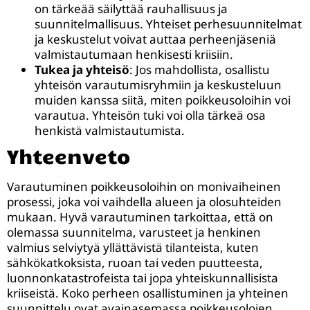
on tärkeää säilyttää rauhallisuus ja
suunnitelmallisuus. Yhteiset perhesuunnitelmat
ja keskustelut voivat auttaa perheenjäseniä
valmistautumaan henkisesti kriisiin.
Tukea ja yhteisö
: Jos mahdollista, osallistu
yhteisön varautumisryhmiin ja keskusteluun
muiden kanssa siitä, miten poikkeusoloihin voi
varautua. Yhteisön tuki voi olla tärkeä osa
henkistä valmistautumista.
Yhteenveto
Varautuminen poikkeusoloihin on monivaiheinen
prosessi, joka voi vaihdella alueen ja olosuhteiden
mukaan. Hyvä varautuminen tarkoittaa, että on
olemassa suunnitelma, varusteet ja henkinen
valmius selviytyä yllättävistä tilanteista, kuten
sähkökatkoksista, ruoan tai veden puutteesta,
luonnonkatastrofeista tai jopa yhteiskunnallisista
kriiseistä. Koko perheen osallistuminen ja yhteinen
suunnittelu ovat avainasemassa poikkeusolojen