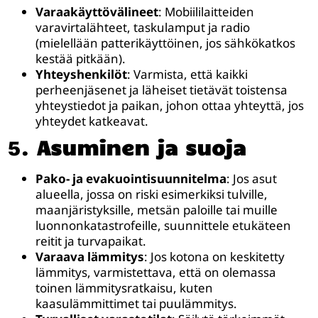
Varaakäyttövälineet
: Mobiililaitteiden
varavirtalähteet, taskulamput ja radio
(mielellään patterikäyttöinen, jos sähkökatkos
kestää pitkään).
Yhteyshenkilöt
: Varmista, että kaikki
perheenjäsenet ja läheiset tietävät toistensa
yhteystiedot ja paikan, johon ottaa yhteyttä, jos
yhteydet katkeavat.
5.
Asuminen ja suoja
Pako- ja evakuointisuunnitelma
: Jos asut
alueella, jossa on riski esimerkiksi tulville,
maanjäristyksille, metsän paloille tai muille
luonnonkatastrofeille, suunnittele etukäteen
reitit ja turvapaikat.
Varaava lämmitys
: Jos kotona on keskitetty
lämmitys, varmistettava, että on olemassa
toinen lämmitysratkaisu, kuten
kaasulämmittimet tai puulämmitys.