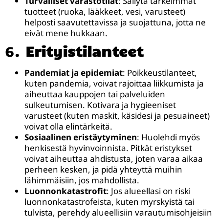
Turvalliset varastotilat
: Säilytä tärkeimmät
tuotteet (ruoka, lääkkeet, vesi, varusteet)
helposti saavutettavissa ja suojattuna, jotta ne
eivät mene hukkaan.
6.
Erityistilanteet
Pandemiat ja epidemiat
: Poikkeustilanteet,
kuten pandemia, voivat rajoittaa liikkumista ja
aiheuttaa kauppojen tai palveluiden
sulkeutumisen. Kotivara ja hygieeniset
varusteet (kuten maskit, käsidesi ja pesuaineet)
voivat olla elintärkeitä.
Sosiaalinen eristäytyminen
: Huolehdi myös
henkisestä hyvinvoinnista. Pitkät eristykset
voivat aiheuttaa ahdistusta, joten varaa aikaa
perheen kesken, ja pidä yhteyttä muihin
lähimmäisiin, jos mahdollista.
Luonnonkatastrofit
: Jos alueellasi on riski
luonnonkatastrofeista, kuten myrskyistä tai
tulvista, perehdy alueellisiin varautumisohjeisiin