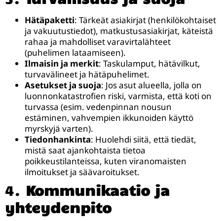
Hätäpaketti
: Tärkeät asiakirjat (henkilökohtaiset
ja vakuutustiedot), matkustusasiakirjat, käteistä
rahaa ja mahdolliset varavirtalähteet
(puhelimen lataamiseen).
Ilmaisin ja merkit
: Taskulamput, hätävilkut,
turvavälineet ja hätäpuhelimet.
Asetukset ja suoja
: Jos asut alueella, jolla on
luonnonkatastrofien riski, varmista, että koti on
turvassa (esim. vedenpinnan nousun
estäminen, vahvempien ikkunoiden käyttö
myrskyjä varten).
Tiedonhankinta
: Huolehdi siitä, että tiedät,
mistä saat ajankohtaista tietoa
poikkeustilanteissa, kuten viranomaisten
ilmoitukset ja säävaroitukset.
4.
Kommunikaatio ja
yhteydenpito