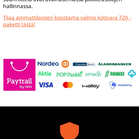
hallinnassa.
Tilaa ammattilaisten koostama valmis kotivara 72h -
paketti tästä!