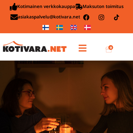
Kotimainen verkkokauppa
Maksuton toimitus
asiakaspalvelu@kotivara.net
0