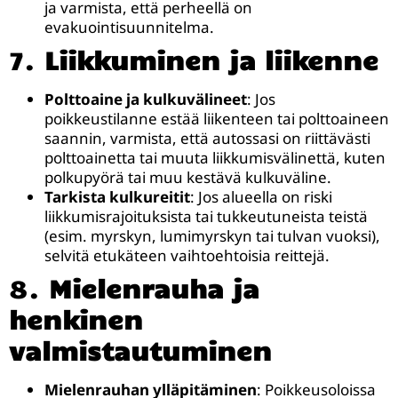
ja varmista, että perheellä on
evakuointisuunnitelma.
7.
Liikkuminen ja liikenne
Polttoaine ja kulkuvälineet
: Jos
poikkeustilanne estää liikenteen tai polttoaineen
saannin, varmista, että autossasi on riittävästi
polttoainetta tai muuta liikkumisvälinettä, kuten
polkupyörä tai muu kestävä kulkuväline.
Tarkista kulkureitit
: Jos alueella on riski
liikkumisrajoituksista tai tukkeutuneista teistä
(esim. myrskyn, lumimyrskyn tai tulvan vuoksi),
selvitä etukäteen vaihtoehtoisia reittejä.
8.
Mielenrauha ja
henkinen
valmistautuminen
Mielenrauhan ylläpitäminen
: Poikkeusoloissa