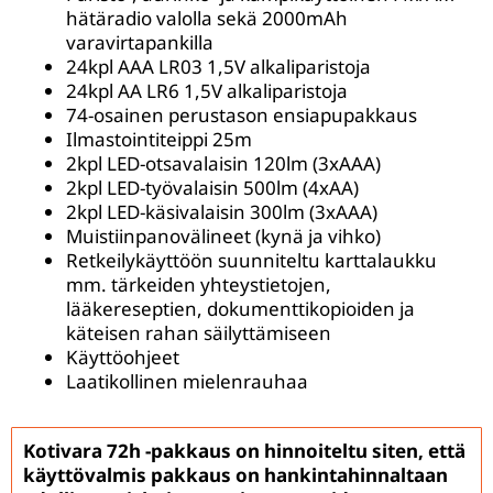
hätäradio valolla sekä 2000mAh
varavirtapankilla
24kpl AAA LR03 1,5V alkaliparistoja
24kpl AA LR6 1,5V alkaliparistoja
74-osainen perustason ensiapupakkaus
Ilmastointiteippi 25m
2kpl LED-otsavalaisin 120lm (3xAAA)
2kpl LED-työvalaisin 500lm (4xAA)
2kpl LED-käsivalaisin 300lm (3xAAA)
Muistiinpanovälineet (kynä ja vihko)
Retkeilykäyttöön suunniteltu karttalaukku
mm. tärkeiden yhteystietojen,
lääkereseptien, dokumenttikopioiden ja
käteisen rahan säilyttämiseen
Käyttöohjeet
Laatikollinen mielenrauhaa
Kotivara 72h -pakkaus on hinnoiteltu siten, että
käyttövalmis pakkaus on hankintahinnaltaan