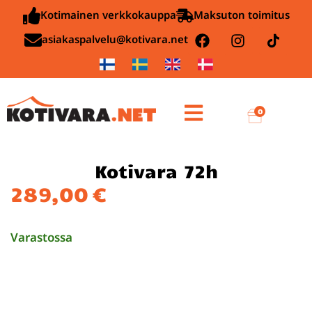
Kotimainen verkkokauppa
Maksuton toimitus
asiakaspalvelu@kotivara.net
0
Kotivara 72h
289,00
€
Varastossa