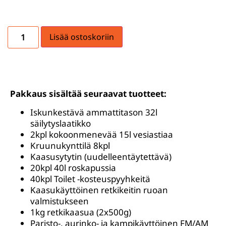
Lisää ostoskoriin
Pakkaus sisältää seuraavat tuotteet:
Iskunkestävä ammattitason 32l
säilytyslaatikko
2kpl kokoonmenevää 15l vesiastiaa
Kruunukynttilä 8kpl
Kaasusytytin (uudelleentäytettävä)
20kpl 40l roskapussia
40kpl Toilet -kosteuspyyhkeitä
Kaasukäyttöinen retkikeitin ruoan
valmistukseen
1kg retkikaasua (2x500g)
Paristo-, aurinko- ja kampikäyttöinen FM/AM