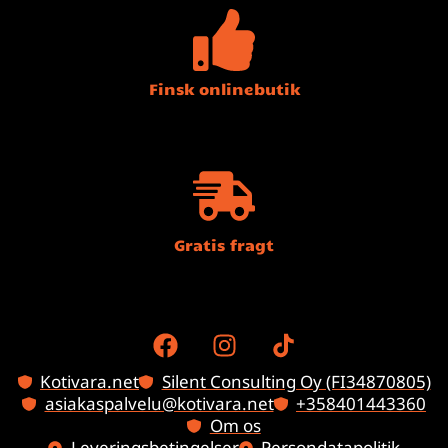
Finsk onlinebutik
Gratis fragt
Kotivara.net
Silent Consulting Oy (FI34870805)
asiakaspalvelu@kotivara.net
+358401443360
Om os
Leveringsbetingelser
Persondatapolitik