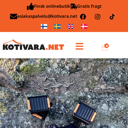
Finsk onlinebutik
Gratis fragt
asiakaspalvelu@kotivara.net
0