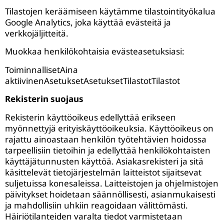
Tilastojen keräämiseen käytämme tilastointityökalua
Google Analytics, joka käyttää evästeitä ja
verkkojäljitteitä.
Muokkaa henkilökohtaisia evästeasetuksiasi:
ToiminnallisetAina
aktiivinenAsetuksetAsetuksetTilastotTilastot
Rekisterin suojaus
Rekisterin käyttöoikeus edellyttää erikseen
myönnettyjä erityiskäyttöoikeuksia. Käyttöoikeus on
rajattu ainoastaan henkilön työtehtävien hoidossa
tarpeellisiin tietoihin ja edellyttää henkilökohtaisten
käyttäjätunnusten käyttöä. Asiakasrekisteri ja sitä
käsittelevät tietojärjestelmän laitteistot sijaitsevat
suljetuissa konesaleissa. Laitteistojen ja ohjelmistojen
päivitykset hoidetaan säännöllisesti, asianmukaisesti
ja mahdollisiin uhkiin reagoidaan välittömästi.
Häiriötilanteiden varalta tiedot varmistetaan