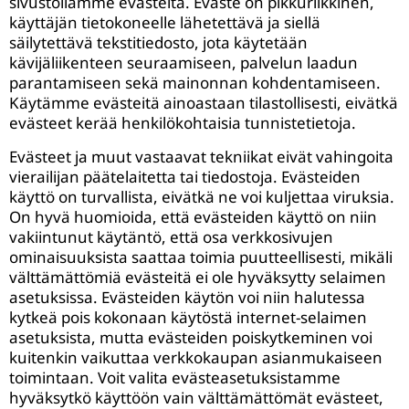
sivustollamme evästeitä. Eväste on pikkuriikkinen,
käyttäjän tietokoneelle lähetettävä ja siellä
säilytettävä tekstitiedosto, jota käytetään
kävijäliikenteen seuraamiseen, palvelun laadun
parantamiseen sekä mainonnan kohdentamiseen.
Käytämme evästeitä ainoastaan tilastollisesti, eivätkä
evästeet kerää henkilökohtaisia tunnistetietoja.
Evästeet ja muut vastaavat tekniikat eivät vahingoita
vierailijan päätelaitetta tai tiedostoja. Evästeiden
käyttö on turvallista, eivätkä ne voi kuljettaa viruksia.
On hyvä huomioida, että evästeiden käyttö on niin
vakiintunut käytäntö, että osa verkkosivujen
ominaisuuksista saattaa toimia puutteellisesti, mikäli
välttämättömiä evästeitä ei ole hyväksytty selaimen
asetuksissa. Evästeiden käytön voi niin halutessa
kytkeä pois kokonaan käytöstä internet-selaimen
asetuksista, mutta evästeiden poiskytkeminen voi
kuitenkin vaikuttaa verkkokaupan asianmukaiseen
toimintaan. Voit valita evästeasetuksistamme
hyväksytkö käyttöön vain välttämättömät evästeet,