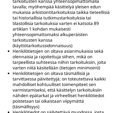
tarkoitusten kanssa yhteensopimattomalla
tavalla; myöhempää käsittelyä yleisen edun
mukaisia arkistointitarkoituksia taikka tieteellisiä
tai historiallisia tutkimustarkoituksia tai
tilastollisia tarkoituksia varten ei katsota 89
artiklan 1 kohdan mukaisesti
yhteensopimattomaksi alkuperäisten
tarkoitusten kanssa
(käyttötarkoitussidonnaisuus)
Henkilötietojen on oltava asianmukaisia sekä
olennaisia ja rajoitettuja siihen, mikä on
tarpeellista suhteessa niihin tarkoituksiin, joita
varten niitä käsitellään (tietojen minimointi)
Henkilötietojen on oltava täsmällisiä ja
tarvittaessa päivitettyjä; on toteutettava kaikki
mahdolliset kohtuulliset toimenpiteet sen
varmistamiseksi, että käsittelyn tarkoituksiin
nähden epätarkat ja virheelliset henkilötiedot
poistetaan tai oikaistaan viipymättä
(täsmällisyys)
Henkilötiedot on säilytettävä muodossa, josta