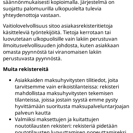
säännönmukaisesti kopioimalla. Järjestelmä on
suojattu palomuurilla ulkopuolelta tulevia
yhteydenottoja vastaan.
Vaitiolovelvollisuus sitoo asiakasrekisteritietoja
käsitteleviä työntekijöitä. Tietoja kerrotaan tai
luovutetaan ulkopuolisille vain lakiin perustuvan
ilmoitusvelvollisuuden johdosta, kuten asiakkaan
omasta pyynnöstä tai viranomaisen lakiin
perustuvasta pyynnöstä.
Muita rekistereitä
Asiakkaiden maksuhyvitysten tilitiedot, joita
tarvitsemme vain erikoistilanteissa: rekisteri
mahdollistaa maksuhyvitysten tekemisen
tilanteissa, joissa jostain syystä emme pysty
hyvittämään suoritusta maksupalveluntarjoajan
palveun kautta
Valmiiksi maksettujen ja kuitattujen
noutotilausten rekisteri: rekisteriä pidetään
noutotilausten luovuttamisen nopeuttamiseksi