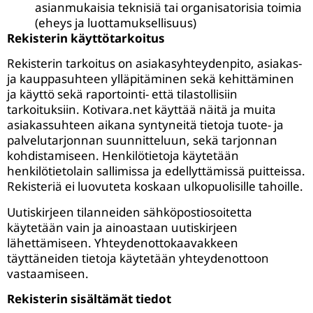
asianmukaisia teknisiä tai organisatorisia toimia
(eheys ja luottamuksellisuus)
Rekisterin käyttötarkoitus
Rekisterin tarkoitus on asiakasyhteydenpito, asiakas-
ja kauppasuhteen ylläpitäminen sekä kehittäminen
ja käyttö sekä raportointi- että tilastollisiin
tarkoituksiin. Kotivara.net käyttää näitä ja muita
asiakassuhteen aikana syntyneitä tietoja tuote- ja
palvelutarjonnan suunnitteluun, sekä tarjonnan
kohdistamiseen. Henkilötietoja käytetään
henkilötietolain sallimissa ja edellyttämissä puitteissa.
Rekisteriä ei luovuteta koskaan ulkopuolisille tahoille.
Uutiskirjeen tilanneiden sähköpostiosoitetta
käytetään vain ja ainoastaan uutiskirjeen
lähettämiseen. Yhteydenottokaavakkeen
täyttäneiden tietoja käytetään yhteydenottoon
vastaamiseen.
Rekisterin sisältämät tiedot