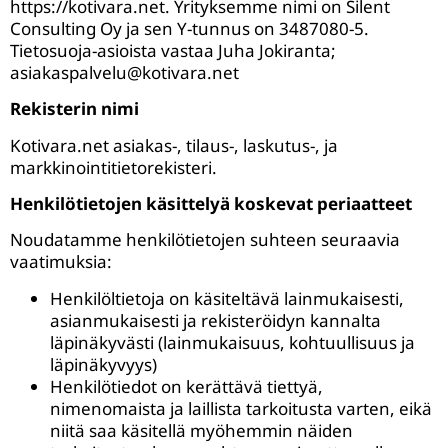
https://kotivara.net. Yrityksemme nimi on Silent
Consulting Oy ja sen Y-tunnus on 3487080-5.
Tietosuoja-asioista vastaa Juha Jokiranta;
asiakaspalvelu@kotivara.net
Rekisterin nimi
Kotivara.net asiakas-, tilaus-, laskutus-, ja
markkinointitietorekisteri.
Henkilötietojen käsittelyä koskevat periaatteet
Noudatamme henkilötietojen suhteen seuraavia
vaatimuksia:
Henkilöltietoja on käsiteltävä lainmukaisesti,
asianmukaisesti ja rekisteröidyn kannalta
läpinäkyvästi (lainmukaisuus, kohtuullisuus ja
läpinäkyvyys)
Henkilötiedot on kerättävä tiettyä,
nimenomaista ja laillista tarkoitusta varten, eikä
niitä saa käsitellä myöhemmin näiden