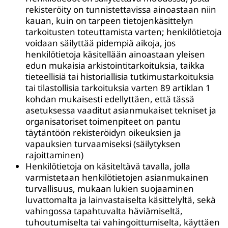
rekisteröity on tunnistettavissa ainoastaan niin
kauan, kuin on tarpeen tietojenkäsittelyn
tarkoitusten toteuttamista varten; henkilötietoja
voidaan säilyttää pidempiä aikoja, jos
henkilötietoja käsitellään ainoastaan yleisen
edun mukaisia arkistointitarkoituksia, taikka
tieteellisiä tai historiallisia tutkimustarkoituksia
tai tilastollisia tarkoituksia varten 89 artiklan 1
kohdan mukaisesti edellyttäen, että tässä
asetuksessa vaaditut asianmukaiset tekniset ja
organisatoriset toimenpiteet on pantu
täytäntöön rekisteröidyn oikeuksien ja
vapauksien turvaamiseksi (säilytyksen
rajoittaminen)
Henkilötietoja on käsiteltävä tavalla, jolla
varmistetaan henkilötietojen asianmukainen
turvallisuus, mukaan lukien suojaaminen
luvattomalta ja lainvastaiselta käsittelyltä, sekä
vahingossa tapahtuvalta häviämiseltä,
tuhoutumiselta tai vahingoittumiselta, käyttäen