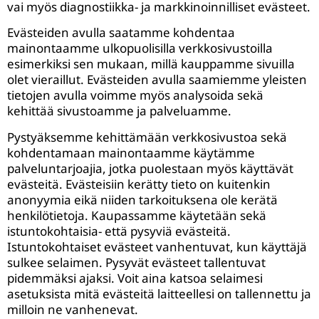
vai myös diagnostiikka- ja markkinoinnilliset evästeet.
Evästeiden avulla saatamme kohdentaa
mainontaamme ulkopuolisilla verkkosivustoilla
esimerkiksi sen mukaan, millä kauppamme sivuilla
olet vieraillut. Evästeiden avulla saamiemme yleisten
tietojen avulla voimme myös analysoida sekä
kehittää sivustoamme ja palveluamme.
Pystyäksemme kehittämään verkkosivustoa sekä
kohdentamaan mainontaamme käytämme
palveluntarjoajia, jotka puolestaan myös käyttävät
evästeitä. Evästeisiin kerätty tieto on kuitenkin
anonyymia eikä niiden tarkoituksena ole kerätä
henkilötietoja. Kaupassamme käytetään sekä
istuntokohtaisia- että pysyviä evästeitä.
Istuntokohtaiset evästeet vanhentuvat, kun käyttäjä
sulkee selaimen. Pysyvät evästeet tallentuvat
pidemmäksi ajaksi. Voit aina katsoa selaimesi
asetuksista mitä evästeitä laitteellesi on tallennettu ja
milloin ne vanhenevat.