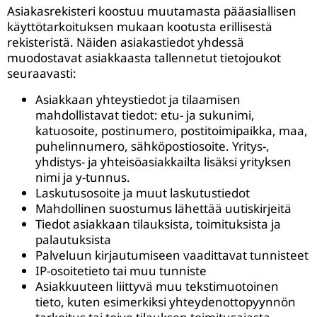
Asiakasrekisteri koostuu muutamasta pääasiallisen
käyttötarkoituksen mukaan kootusta erillisestä
rekisteristä. Näiden asiakastiedot yhdessä
muodostavat asiakkaasta tallennetut tietojoukot
seuraavasti:
Asiakkaan yhteystiedot ja tilaamisen
mahdollistavat tiedot: etu- ja sukunimi,
katuosoite, postinumero, postitoimipaikka, maa,
puhelinnumero, sähköpostiosoite. Yritys-,
yhdistys- ja yhteisöasiakkailta lisäksi yrityksen
nimi ja y-tunnus.
Laskutusosoite ja muut laskutustiedot
Mahdollinen suostumus lähettää uutiskirjeitä
Tiedot asiakkaan tilauksista, toimituksista ja
palautuksista
Palveluun kirjautumiseen vaadittavat tunnisteet
IP-osoitetieto tai muu tunniste
Asiakkuuteen liittyvä muu tekstimuotoinen
tieto, kuten esimerkiksi yhteydenottopyynnön