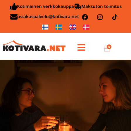
Kotimainen verkkokauppa
Maksuton toimitus
asiakaspalvelu@kotivara.net
0