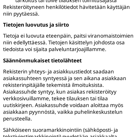
tarkoitus tai toive tilauksen toimitusajasta
Rekisteröityneen henkilötiedot hävitetään käyttäjän
niin pyytäessä.
Tietojen luovutus ja siirto
Tietoja ei luovuta eteenpäin, paitsi viranomaistoimien
niin edellyttäessä. Tietojen käsittelyn johdosta osa
tiedoista voi sijaita palveluntarjoajillamme.
Säännönmukaiset tietolähteet
Rekisterin yhteys- ja asiakkuustiedot saadaan
asiakassuhteen syntyessä ja sen aikana asiakkaan
rekisterinpitäjälle tekemistä ilmoituksista.
Asiakassuhde syntyy, kun asiakas rekisteröityy
verkkosivuillamme, tekee tilauksen tai tilaa
uutiskirjeen. Asiakassuhde voidaan aloittaa myös
asiakkaan pyynnöstä, vaikka puhelinkeskustelun
perusteella.
Sähköiseen suoramarkkinointiin (sähköposti- ja
tekstiviestimarkkinointi) pyydetään asiakkaalta